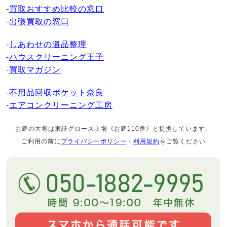
-
買取おすすめ比較の窓口
-
出張買取の窓口
-
しあわせの遺品整理
-
ハウスクリーニング王子
-
買取マガジン
-
不用品回収ポケット奈良
-
エアコンクリーニング工房
お庭の大将は東証グロース上場《お庭110番》と提携しています。
ご利用の前に
プライバシーポリシー
・
利用規約
をご覧ください