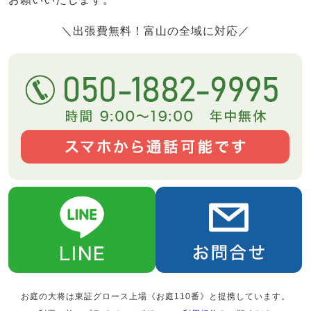
＼出張費無料！富山の全域に対応／
お庭の大将は東証グロース上場《お庭110番》と提携しています。