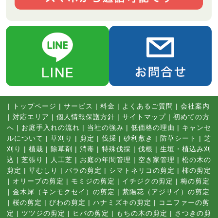
|
トップページ
|
サービス
|
料金
|
よくあるご質問
|
会社案内
|
対応エリア
|
個人情報保護方針
|
サイトマップ
|
初めての方
へ
|
お庭手入れの流れ
|
当社の強み
|
低価格の理由
|
キャンセ
ルについて
|
草刈り
|
剪定
|
伐採
|
砂利敷き
|
防草シート
|
芝
刈り
|
植栽
|
除草剤
|
消毒
|
特殊伐採
|
伐根
|
生垣・植込み刈
込
|
芝張り
|
人工芝
|
お庭の年間管理
|
空き家管理
|
松の木の
剪定
|
草むしり
|
バラの剪定
|
シマトネリコの剪定
|
柿の剪定
|
オリーブの剪定
|
モミジの剪定
|
イチジクの剪定
|
梅の剪定
|
金木犀（キンモクセイ）の剪定
|
紫陽花（アジサイ）の剪定
|
桜の剪定
|
びわの剪定
|
ハナミズキの剪定
|
コニファーの剪
定
|
ツツジの剪定
|
ヒバの剪定
|
もちの木の剪定
|
さつきの剪