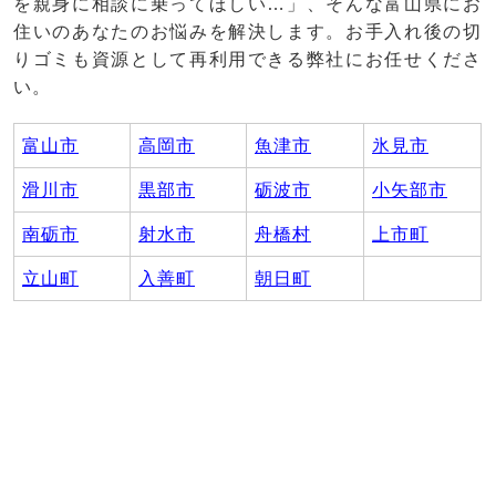
を親身に相談に乗ってほしい…」、そんな富山県にお
住いのあなたのお悩みを解決します。お手入れ後の切
りゴミも資源として再利用できる弊社にお任せくださ
い。
富山市
高岡市
魚津市
氷見市
滑川市
黒部市
砺波市
小矢部市
南砺市
射水市
舟橋村
上市町
立山町
入善町
朝日町